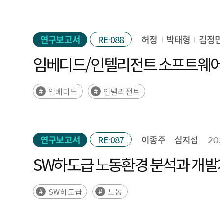
연구보고서
RE-088
허정
박태형
김정
임베디드/인텔리전트 소프트웨어
임베디드
인텔리전트
연구보고서
RE-087
이종주
심지섭
20
SW하도급 노동환경 분석과 개발
SW하도급
노동