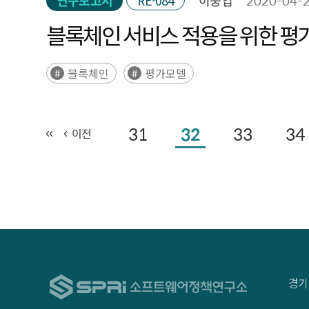
연구보고서
RE-084
이중엽
2020-04-
블록체인 서비스 적용을 위한 평
블록체인
평가모델
31
32
33
34
이전
경기