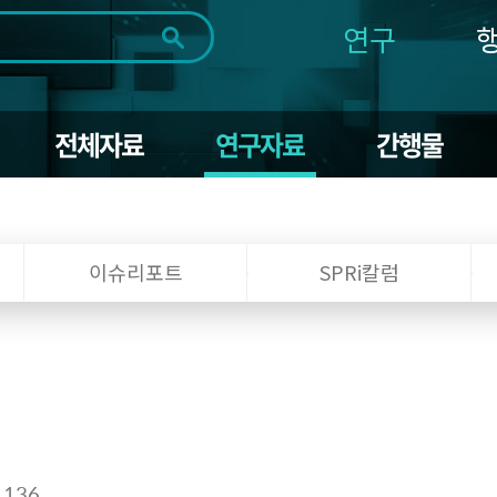
연구
전체
제목
내용
태그
첨부파일
체
1일
1주
1개월
3개월
1년
전체자료
연구자료
간행물
~
시
마
작
지
일
막
조회
일
이슈리포트
SPRi칼럼
,136