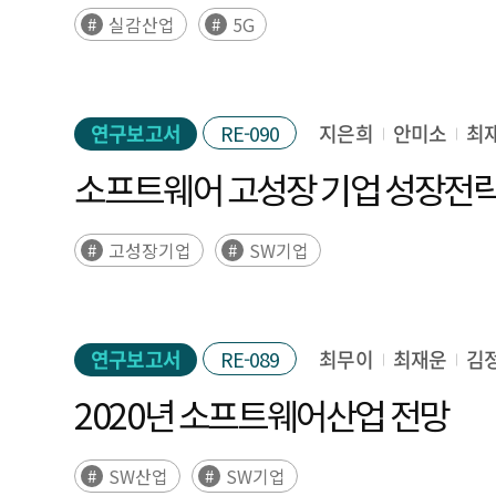
실감산업
5G
연구보고서
RE-090
지은희
안미소
최
소프트웨어 고성장 기업 성장전략
고성장기업
SW기업
연구보고서
RE-089
최무이
최재운
김
2020년 소프트웨어산업 전망
SW산업
SW기업