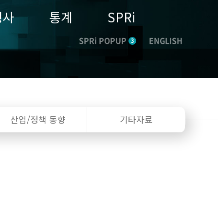
행사
통계
SPRi
SPRi POPUP
ENGLISH
3
산업/정책
동향
기타자료