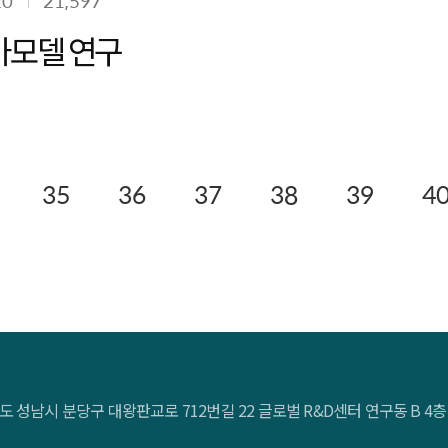
20
21,597
가모델 연구
35
36
37
38
39
4
도 성남시 분당구 대왕판교로 712번길 22 글로벌 R&D센터 연구동 B 