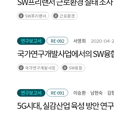
SW프리랜서 근로환경 실태 조사 
SW프리랜서
근로환경
연구보고서
RE-092
서영희
2020-04-
국가연구개발사업에서의 SW융합
국가연구개발사업
SW융합
연구보고서
RE-091
이승환
남현숙
김
5G시대, 실감산업 육성 방안 연구