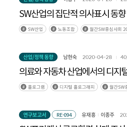
SW산업의 집단적 의사표시 동향
SW산업
노동조합
월간SW중심사회 20
산업/정책 동향
남현숙
2020-04-28
40
의료와 자동차 산업에서의 디지털
홀로그램
디지털 홀로그래피
월간SW중
연구보고서
RE-094
유재흥
이종주
20