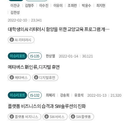
이찬규
김형주
이수진
이유미
조희련
박윤수
최지현
김한성
2022-02-10
23,341
대학생의 AI 리터러시 함양을 위한 교양교육 프로그램 개발
방안
AI 리터러시
이슈리포트
IS-135
한상열
2022-01-14
30,121
메타버스 新인류, 디지털 휴먼
메타버스
디지털휴먼
이슈리포트
IS-132
최혜리
강송희
유호석
2022-01-13
21,320
플랫폼 비즈니스의 습격과 SW솔루션의 진화
플랫폼 비지니스
SW서비스
SW플랫폼