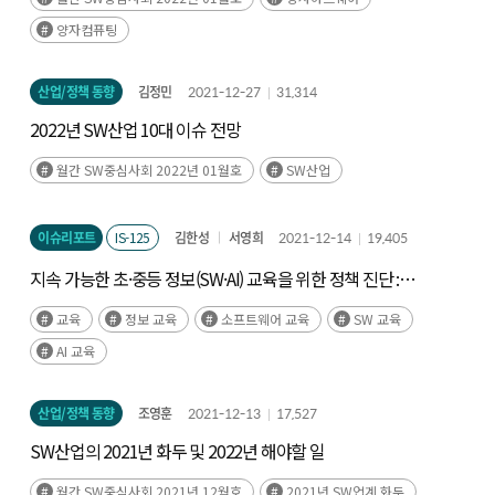
양자컴퓨팅
산업/정책 동향
김정민
2021-12-27
31,314
2022년 SW산업 10대 이슈 전망
월간 SW중심사회 2022년 01월호
SW산업
이슈리포트
IS-125
김한성
서영희
2021-12-14
19,405
지속 가능한 초·중등 정보(SW·AI) 교육을 위한 정책 진단 :
Code.org 연합의 컴퓨터과학교육 정책 진단 프레임으로 본
교육
정보 교육
소프트웨어 교육
SW 교육
우리나라 정보교육
AI 교육
산업/정책 동향
조영훈
2021-12-13
17,527
SW산업의 2021년 화두 및 2022년 해야할 일
월간 SW중심사회 2021년 12월호
2021년 SW업계 화두