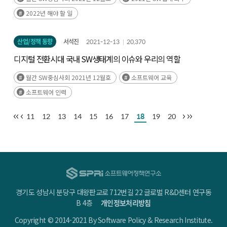
2022년 해야 할 일
산업/정책 동향
서석진
2021-12-13
20,370
디지털 전환시대 국내 SW생태계의 이슈와 우리의 역할
월간 SW중심사회 2021년 12월호
소프트웨어 교육
소프트웨어 인력
11
12
13
14
15
16
17
18
19
20
경기도 성남시 분당구 대왕판교로 712번길 22 글로벌 R&D센터 연구동
B 4층
개인정보처리방침
Copyright © 2014-2021 By Software Policy & Research Institute.