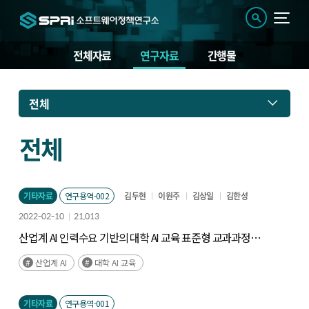
전체자료
연구자료
간행물
연
전체
구
자
료
전체
기타자료
연구용역-002
김두현
이원주
김상일
김한성
2022-02-10
21,013
산업계 AI 인력수요 기반의 대학 AI 교육 표준형 교과과정
연구
산업계 AI
대학 AI 교육
기타자료
연구용역-001