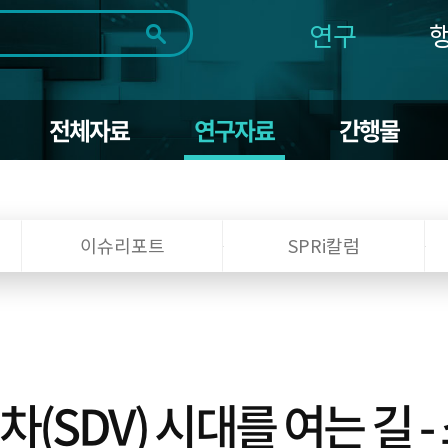
연구
전체
제목
내용
태그
첨부파일
체
1일
1주
1개월
3개월
1년
전체자료
연구자료
간행물
~
시
마
작
지
일
막
조회
일
이슈리포트
SPRi칼럼
(SDV) 시대를 여는 길 