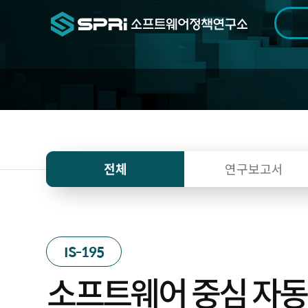
검색범위
기간
전
전체
연구보고서
IS-195
소프트웨어 중심 자동차