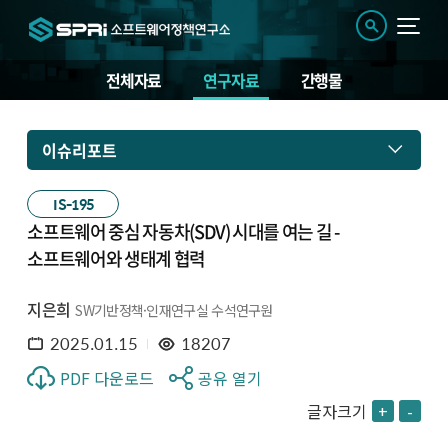
전체자료
연구자료
간행물
이슈리포트
IS-195
소프트웨어 중심 자동차(SDV) 시대를 여는 길 -
소프트웨어와 생태계 협력
지은희
SW기반정책·인재연구실 수석연구원
2025.01.15
18207
PDF 다운로드
공유 열기
글자크기
+
-