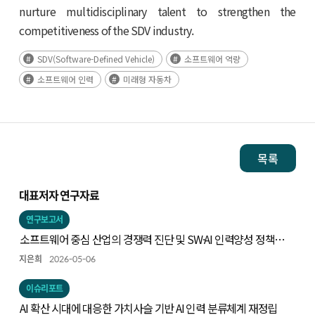
nurture multidisciplinary talent to strengthen the
competitiveness of the SDV industry.
SDV(Software-Defined Vehicle)
소프트웨어 역량
소프트웨어 인력
미래형 자동차
목록
대표저자 연구자료
연구보고서
소프트웨어 중심 산업의 경쟁력 진단 및 SW·AI 인력양성 정책
연구
지은희
2026-05-06
이슈리포트
AI 확산 시대에 대응한 가치사슬 기반 AI 인력 분류체계 재정립