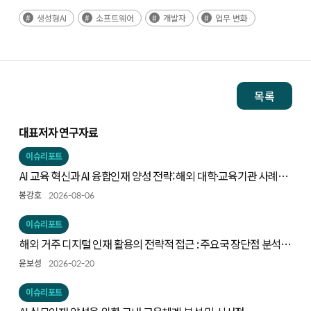
생성형AI
소프트웨어
개발자
업무 변화
목록
대표저자 연구자료
이슈리포트
AI 교육 혁신과 AI 융합인재 양성 전략: 해외 대학·교육기관 사례와
시사점
봉강호
2026-08-06
이슈리포트
해외 거주 디지털 인재 활용의 전략적 접근 : 주요국 장단점 분석을
중심으로
윤보성
2026-02-20
이슈리포트