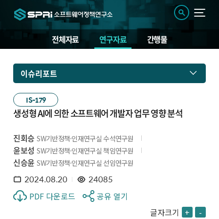
전체자료
연구자료
간행물
이슈리포트
IS-179
생성형 AI에 의한 소프트웨어 개발자 업무 영향 분석
진회승
SW기반정책·인재연구실 수석연구원
윤보성
SW기반정책·인재연구실 책임연구원
신승윤
SW기반정책·인재연구실 선임연구원
2024.08.20
24085
PDF 다운로드
공유 열기
글자크기
+
-