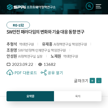
RE-152
SW안전 패러다임의 변화와 기술 대응 동향 연구
추형석
유재흥
역대연구원
AI정책연구실 책임연구원
조원영
SW기반정책·인재연구실 책임연구원
안성원
노재원
AI정책연구실 실장
역대연구원
2023.09.22
13682
PDF 다운로드
공유 열기
글자크기
+
-
요약문
목차