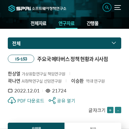
전체자료
연구자료
간행물
전체
주요국 메타버스 정책 현황과 시사점
IS-153
한상열
가상융합연구실 책임연구원
곽나연
이승환
AI정책연구실 선임연구원
역대 연구원
2022.12.01
21724
PDF 다운로드
공유 열기
글자크기
+
-
요약문
목차