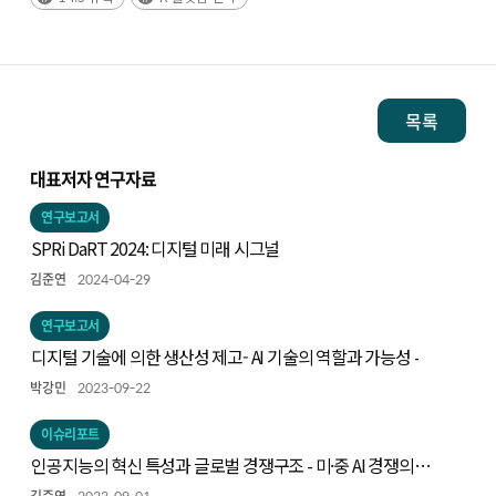
목록
대표저자 연구자료
연구보고서
SPRi DaRT 2024: 디지털 미래 시그널
김준연
2024-04-29
연구보고서
디지털 기술에 의한 생산성 제고- AI 기술의 역할과 가능성 -
박강민
2023-09-22
이슈리포트
인공지능의 혁신 특성과 글로벌 경쟁구조 - 미·중 AI 경쟁의
동향과 시사점 -