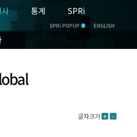
행사
통계
SPRi
SPRi POPUP
ENGLISH
3
나
obal
글자크기
+
-