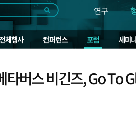
연구
전체
제목
내용
태그
첨부파일
체
1일
1주
1개월
3개월
1년
전체행사
컨퍼런스
포럼
세미
~
시
마
작
지
일
막
조회
일
 메타버스 비긴즈, Go To Gl