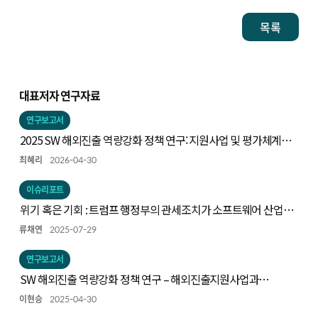
목록
대표저자 연구자료
연구보고서
2025 SW 해외진출 역량강화 정책 연구: 지원사업 및 평가체계
개선 방향을 중심으로
최혜리
2026-04-30
이슈리포트
위기 혹은 기회 : 트럼프 행정부의 관세조치가 소프트웨어 산업에
미칠 영향과 대응방안
류채연
2025-07-29
연구보고서
SW 해외진출 역량강화 정책 연구 – 해외진출지원사업과
사업환경
이현승
2025-04-30