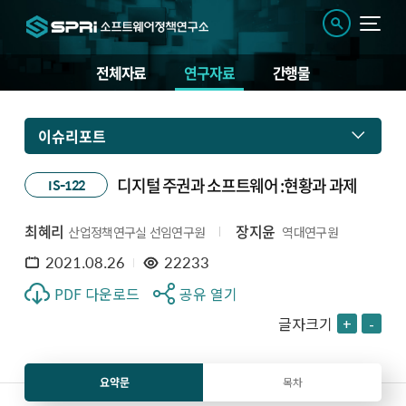
전체자료
연구자료
간행물
이슈리포트
디지털 주권과 소프트웨어 :현황과 과제
IS-122
최혜리
장지윤
산업정책연구실 선임연구원
역대연구원
2021.08.26
22233
PDF 다운로드
공유 열기
글자크기
+
-
요약문
목차