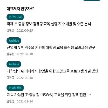
대표저자 연구자료
연구보고서
국제 초·중등 정보·컴퓨팅 교육 실행 지수 개발 및 수준 분석
김한성
2022-05-25
Archive
산업계 AI 인력수요 기반의 대학 AI 교육 표준형 교과과정 연구
김두현
2022-02-10
Archive
대학생의 AI 리터러시 함양을 위한 교양교육 프로그램 개발 방안
이찬규
2022-02-10
이슈리포트
지속 가능한 초·중등 정보(SW·AI) 교육을 위한 정책 진단 :
Code.org 연합의 컴퓨터과학교육 정책 진단 프레임으로 본
김한성
2021-12-14
우리나라 정보교육