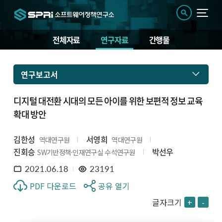
전체자료
연구자료
간행물
연구보고서
디지털 대전환 시대의 모든 아이를 위한 보편적 정보 교육
확대 방안
김한성
서영희
역대연구원
역대연구원
진회승
박선우
SW기반정책·인재연구실 수석연구원
2021.06.18
23191
PDF 다운로드
공유 열기
글자크기
+
-