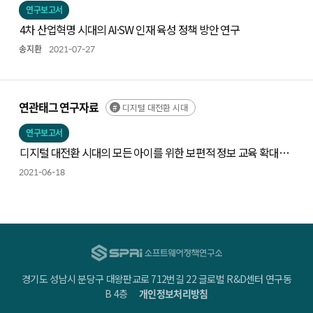
연구보고서
4차 산업혁명 시대의 AI·SW 인재 육성 정책 방안 연구
송지환
2021-07-27
연관태그 연구자료
디지털 대전환 시대
연구보고서
디지털 대전환 시대의 모든 아이를 위한 보편적 정보 교육 확대
방안
2021-06-18
경기도 성남시 분당구 대왕판교로 712번길 22 글로벌 R&D센터 연구동
B 4층
개인정보처리방침