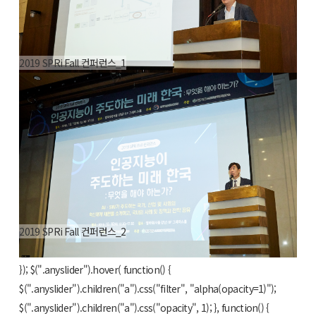
2019 SPRi Fall 컨퍼런스_1
2019 SPRi Fall 컨퍼런스_2
$(".anyslider").anyslider({ animation : "fade", showBullets : false
}); $(".anyslider").hover( function() {
$(".anyslider").children("a").css("filter", "alpha(opacity=1)");
$(".anyslider").children("a").css("opacity", 1); }, function() {