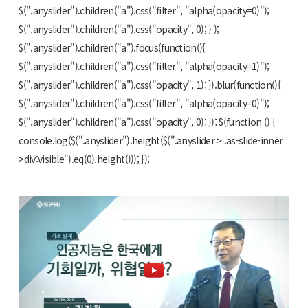
$(".anyslider").children("a").css("filter", "alpha(opacity=0)");
$(".anyslider").children("a").css("opacity", 0); } );
$(".anyslider").children("a").focus(function(){
$(".anyslider").children("a").css("filter", "alpha(opacity=1)");
$(".anyslider").children("a").css("opacity", 1); }).blur(function(){
$(".anyslider").children("a").css("filter", "alpha(opacity=0)");
$(".anyslider").children("a").css("opacity", 0); }); $(function () {
console.log($(".anyslider").height($(".anyslider > .as-slide-inner
>div:visible").eq(0).height())); });