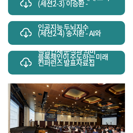
(세션2-3) 이승환 -
인공지능 두뇌지수
(세션2-4) 송지환 - AI와
핵심인재 분석과 의미
플록체인이 주도하는 미래
컨퍼런스 발표자료집