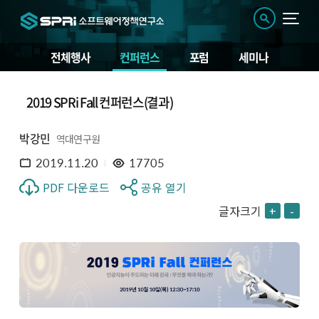
전체행사
컨퍼런스
포럼
세미나
2019 SPRi Fall 컨퍼런스(결과)
박강민
역대연구원
2019.11.20
17705
PDF 다운로드
공유 열기
글자크기
+
-