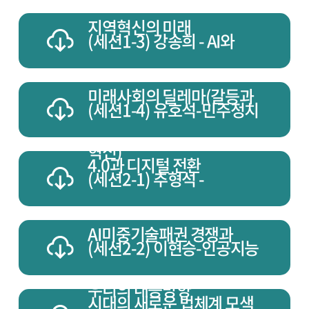
지역혁신의 미래
(세션1-3) 강송희 - AI와
미래사회의 딜레마(갈등과
(세션1-4) 유호석-민주정치
혁신)
4.0과 디지털 전환
(세션2-1) 추형석 -
AI미중기술패권 경쟁과
(세션2-2) 이현승-인공지능
우리의 대응방향
시대의 새로운 법체계 모색