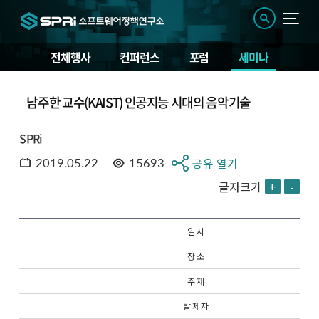
전체행사
컨퍼런스
포럼
세미나
남주한 교수(KAIST) 인공지능 시대의 음악기술
SPRi
2019.05.22
15693
공유 열기
글자크기
+
-
일 시
장 소
주 제
발 제 자