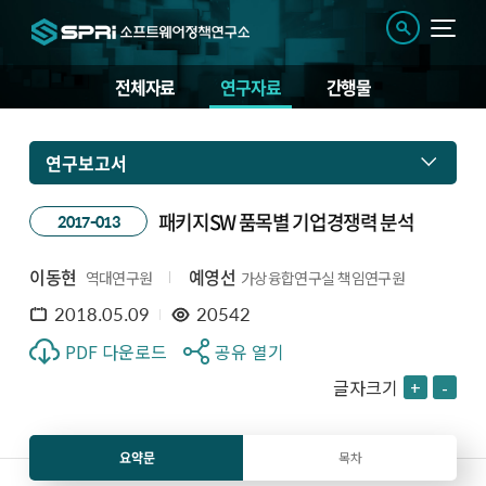
전체자료
연구자료
간행물
연구보고서
패키지SW 품목별 기업경쟁력 분석
2017-013
이동현
예영선
역대연구원
가상융합연구실 책임연구원
2018.05.09
20542
PDF 다운로드
공유 열기
글자크기
+
-
요약문
목차