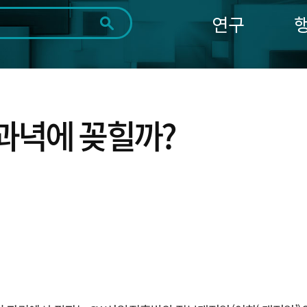
연구
전체
제목
내용
태그
첨부파일
체
1일
1주
1개월
3개월
1년
~
시
마
과녁에 꽂힐까?
작
지
일
막
조회
일