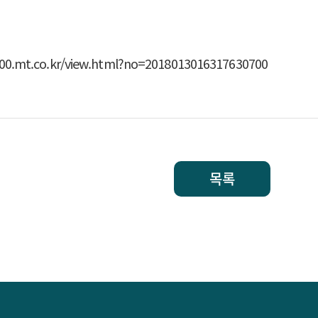
o.kr/view.html?no=2018013016317630700
목록