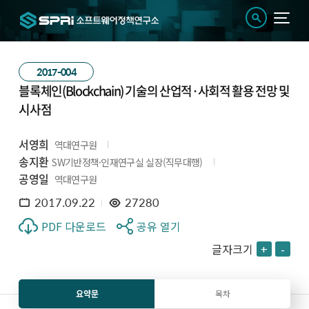
2017-004
블록체인(Blockchain) 기술의 산업적·사회적 활용 전망 및
시사점
서영희
역대연구원
송지환
SW기반정책·인재연구실 실장(직무대행)
공영일
역대연구원
2017.09.22
27280
PDF 다운로드
공유 열기
글자크기
+
-
요약문
목차