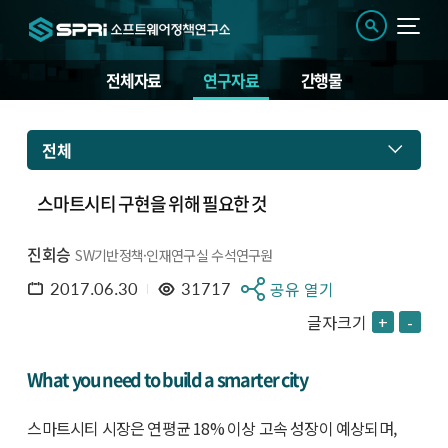
전체자료
연구자료
간행물
전체
스마트시티 구현을 위해 필요한 것
진회승
SW기반정책·인재연구실 수석연구원
2017.06.30
31717
공유 열기
글자크기
+
-
What you need to build a smarter city
스마트시티 시장은 연평균 18% 이상 고속 성장이 예상되며,