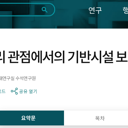
연구
전체
제목
내용
태그
첨부파일
체
1일
1주
1개월
3개월
1년
~
시
마
리 관점에서의 기반시설 보
작
지
일
막
조회
일
재연구실 수석연구원
로드
공유 열기
요약문
목차