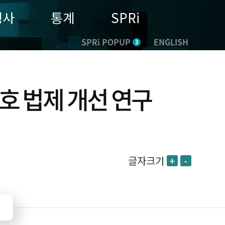
행사
통계
SPRi
SPRi POPUP
ENGLISH
3
호 법제 개선 연구
글자크기
+
-