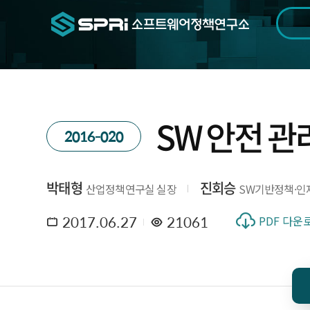
검색범위
기간
전
SW 안전 관
2016-020
박태형
진회승
산업정책연구실 실장
SW기반정책·인
2017.06.27
21061
PDF 다운