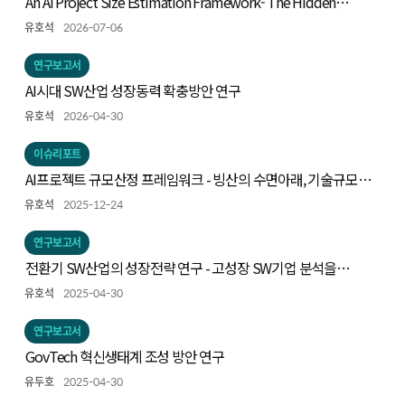
An AI Project Size Estimation Framework- The Hidden
Iceberg: Measuring Technical Scope -
유호석
2026-07-06
연구보고서
AI시대 SW산업 성장동력 확충방안 연구
유호석
2026-04-30
이슈리포트
AI프로젝트 규모산정 프레임워크 - 빙산의 수면아래, 기술규모
측정하기
유호석
2025-12-24
연구보고서
전환기 SW산업의 성장전략 연구 - 고성장 SW기업 분석을
중심으로 -
유호석
2025-04-30
연구보고서
GovTech 혁신생태계 조성 방안 연구
유두호
2025-04-30