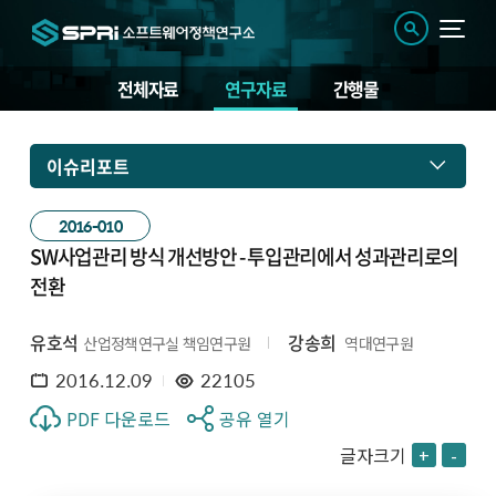
전체자료
연구자료
간행물
이슈리포트
2016-010
SW사업관리 방식 개선방안 - 투입관리에서 성과관리로의
전환
유호석
강송희
산업정책연구실 책임연구원
역대연구원
2016.12.09
22105
PDF 다운로드
공유 열기
글자크기
+
-