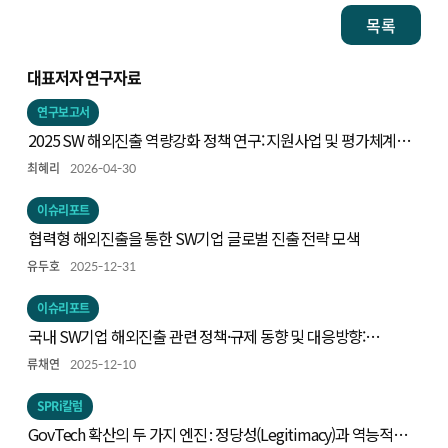
목록
대표저자 연구자료
연구보고서
2025 SW 해외진출 역량강화 정책 연구: 지원사업 및 평가체계
개선 방향을 중심으로
최혜리
2026-04-30
이슈리포트
협력형 해외진출을 통한 SW기업 글로벌 진출 전략 모색
유두호
2025-12-31
이슈리포트
국내 SW기업 해외진출 관련 정책·규제 동향 및 대응방향:
인공지능 및 사이버보안을 중심으로
류채연
2025-12-10
SPRi칼럼
GovTech 확산의 두 가지 엔진 : 정당성(Legitimacy)과 역능적