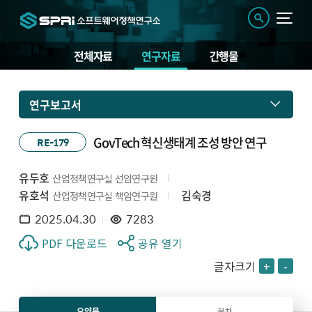
전체자료
연구자료
간행물
연구보고서
GovTech 혁신생태계 조성 방안 연구
RE-179
유두호
산업정책연구실 선임연구원
유호석
김숙경
산업정책연구실 책임연구원
2025.04.30
7283
PDF 다운로드
공유 열기
글자크기
+
-
요약문
목차