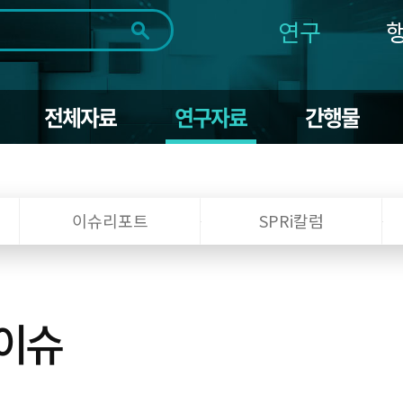
연구
전체
제목
내용
태그
첨부파일
체
1일
1주
1개월
3개월
1년
전체자료
연구자료
간행물
~
시
마
작
지
일
막
조회
일
이슈리포트
SPRi칼럼
 이슈