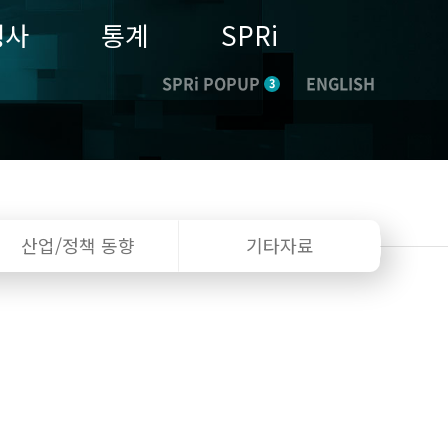
행사
통계
SPRi
SPRi POPUP
ENGLISH
3
산업/정책
동향
기타자료