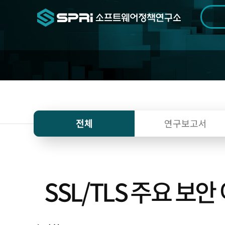
검색범위
기간
전
전체
연구보고서
SSL/TLS 주요 보안