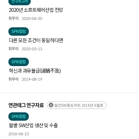
연구보고서
2020년 소프트웨어산업 전망
최무이
2020-04-20
SPRi칼럼
다른 모든 조건이 동일하다면
최무이
2020-03-13
SPRi칼럼
혁신과 과유불급(過猶不及)
최무이
2019-08-19
연관태그 연구자료
월간SW중심사회 2016년 6월호
SPRi칼럼
월별 SW산업 생산 및 수출
2016-06-23