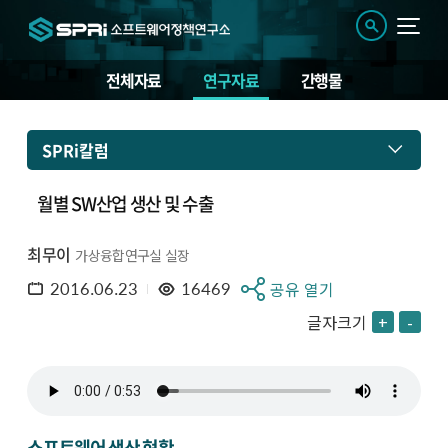
전체자료
연구자료
간행물
SPRi칼럼
월별 SW산업 생산 및 수출
최무이
가상융합연구실 실장
2016.06.23
16469
공유 열기
글자크기
+
-
소프트웨어 생산 현황