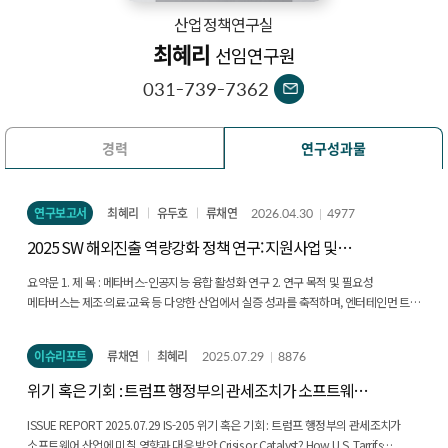
산업정책연구실
최혜리
선임연구원
031-739-7362
경력
연구성과물
연구보고서
최혜리
유두호
류채연
2026.04.30
4977
2025 SW 해외진출 역량강화 정책 연구: 지원사업 및
평가체계 개선 방향을 중심으로
요약문 1. 제 목 : 메타버스-인공지능 융합 활성화 연구 2. 연구 목적 및 필요성
메타버스는 제조·의료·교육 등 다양한 산업에서 실증 성과를 축적하며, 엔터테인먼 트
중심 활용을 넘어 시뮬레이션, 의사결정지원, 교육·훈련 등으로 활용 범위를 확대 하고
있다. 한편 AI는 데이터 기반 자동화를 통해 산업 전반의 생산성과 업무 구조를
이슈리포트
류채연
최혜리
2025.07.29
8876
재편하는 핵심 기술로 자리잡고 있다. 최근에는 생성형 AI 기반 콘텐츠 제작 고도화, XR
기반 AI 스마트 안경 확산, 엔비디아의 옴니버스–코스모스를 통한 피지컬 AI 훈련 사례
위기 혹은 기회 : 트럼프 행정부의 관세조치가 소프트웨어
등에서 보듯 메타버스와 AI가 상호 보완적으로 결합되고 있다. 그러나 기존 연구는
산업에 미칠 영향과 대응방안
메타버스 관점에서의 AI 활용에 집중되어 왔으며, AI 발전 관점 에서 메타버스의 전략적
ISSUE REPORT 2025.07.29 IS-205 위기 혹은 기회 : 트럼프 행정부의 관세조치가
역할에 대한 체계적 분석은 미흡하다. 이에 본 연구는 메타버 스–AI 융합 구조를
소프트웨어 산업에 미칠 영향과 대응 방안 Crisis or Catalyst? How U.S. Tarrifs