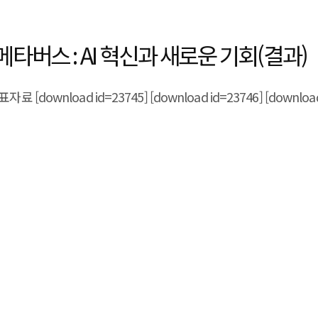
버스 : AI 혁신과 새로운 기회(결과)
료 [download id=23745] [download id=23746] [download