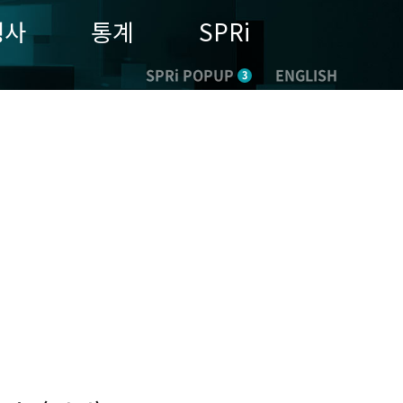
행사
통계
SPRi
SPRi POPUP
ENGLISH
3