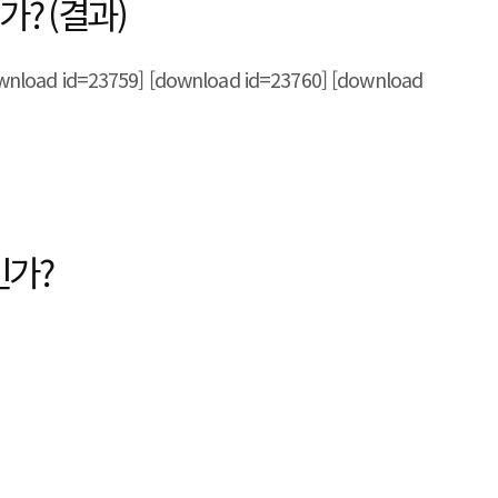
가? (결과)
d id=23759] [download id=23760] [download
인가?