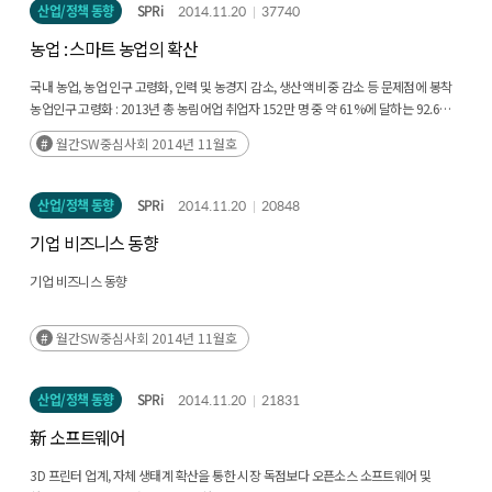
산업/정책 동향
SPRi
2014.11.20
37740
농업 : 스마트 농업의 확산
국내 농업, 농업 인구 고령화, 인력 및 농경지 감소, 생산액 비중 감소 등 문제점에 봉착
농업인구 고령화 : 2013년 총 농림어업 취업자 152만 명 중 약 61%에 달하는 92.6만
명이 60세 이상으로 집계
월간SW중심사회 2014년 11월호
농업 인력 및 농경지 감소 : 국내 농경지는 2000년 19.0%에서 2013년 17.1%로
지속적으로 하락하고 있으며 전체 취업자 중 농림어업 종사자 비중도 10.6%에서
5.7%로 빠르게 감소
산업/정책 동향
SPRi
2014.11.20
20848
생산 비중 감소 : 국내 총생산 중 농림어업이 차지하는 비중, 2000년 4.4%에서 2013년
기업 비즈니스 동향
2.3%로 급감해 국내 농업 활성화를 위한 대책 마련이 시급한 상황
기업 비즈니스 동향
월간SW중심사회 2014년 11월호
산업/정책 동향
SPRi
2014.11.20
21831
新 소프트웨어
3D 프린터 업계, 자체 생태계 확산을 통한 시장 독점보다 오픈소스 소프트웨어 및