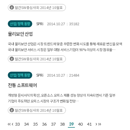
센서, 컨트롤러, 네트워크 기술의 발전이 제조업과 ICT의 융합을 촉발했으나, 비용 절감
월간SW중심사회 2014년 10월호
및 생산 효율성 증대 등 혁신을 위해서는 제조 데이터 분석 기술 역량 강화가 필요
분석 기술은 제조공정에서 수집된 데이터를 기반으로 상황 파악 및 문제 해결을
지원하는 지능화의 핵심. 하드웨어 상태 파악 및 기능 조율을 통해 기기의 최적화된
산업/정책 동향
SPRi
2014.10.27
35182
성능을 이끌어 내는 것이 가능
물리보안 산업
하드웨어 교체 중심의 성능 향상이 아닌 소프트웨어 업그레이드만으로 성능 개선이
가능해 공장 운영의 유연성을 제공
국내 물리보안 산업은 시장 트렌드에 맞춘 꾸준한 변화 시도를 통해 새로운 변신을 모색
국내 물리보안 서비스 시장은 일부 대형 서비스기업이 90% 이상의 시장 점유율
차지하고 있는 독과점 시장이며, 경쟁 구도가 고착화와 고객 유치 경쟁이 심화되고 있는
월간SW중심사회 2014년 10월호
상황
인력 중심의 출동경비서비스를 중심으로 성장해오면서 일부 기업을 제외하면
자체적인 제품 및 솔루션의 R&D 역량이 부족한 상황
산업/정책 동향
SPRi
2014.10.27
21484
국내 물리보안 제품 시장도 소수의 대형 제조기업을 제외하면 중소기업이 대다수를
전통 소프트웨어
차지하고 있어 신기술·신제품 개발 및 제품 품질 개선 역량이 부족
개방형 문서서식의 확산, 오픈소스 오피스 제품 성능 향상이 지속되면서 기존 일부
기업이 주도하던 오피스 시장의 구조가 변화될 전망
특정 기업의 영향력 축소와 비용 절감 목적으로 개방형 문서 서식 도입은 확대될 전망
월간SW중심사회 2014년 10월호
오픈소스 오피스 제품들의 성능이 빠르게 향상되면서 오픈소스 오피스 제품과 상용
오피스 제품 간 치열한 시장 경쟁이 펼쳐질 전망
33
34
35
36
37
38
39
40
41
완성도 개선, 오류에 대한 불명확한 책임 소재 해결 등이 오픈소스 오피스 제품들이
해결해야 할 과제로 부각