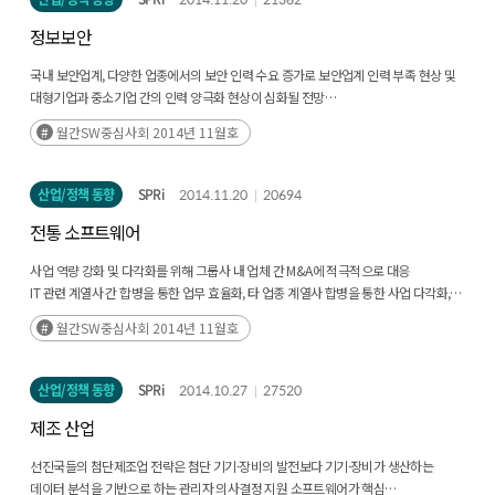
정보보안
국내 보안업계, 다양한 업종에서의 보안 인력 수요 증가로 보안업계 인력 부족 현상 및
대형기업과 중소기업 간의 인력 양극화 현상이 심화될 전망
최근 증가하는 보안 사고의 대응으로 대기업, 공공기관, 금융 등 다양한 업종에서 보안
월간SW중심사회 2014년 11월호
인력 수요가 빠르게 증가
보안업계 내 인력 유출 현상이 가속화되고 대형 기업·기관으로의 고급 인력 쏠림
현상이 나타날 전망
산업/정책 동향
SPRi
2014.11.20
20694
전통 소프트웨어
사업 역량 강화 및 다각화를 위해 그룹사 내 업체 간 M&A에 적극적으로 대응
IT 관련 계열사 간 합병을 통한 업무 효율화, 타 업종 계열사 합병을 통한 사업 다각화,
대기업 일감몰아주기 규제 대응 등이 주요 목표
월간SW중심사회 2014년 11월호
산업/정책 동향
SPRi
2014.10.27
27520
제조 산업
선진국들의 첨단제조업 전략은 첨단 기기·장비의 발전보다 기기·장비가 생산하는
데이터 분석을 기반으로 하는 관리자 의사결정 지원 소프트웨어가 핵심