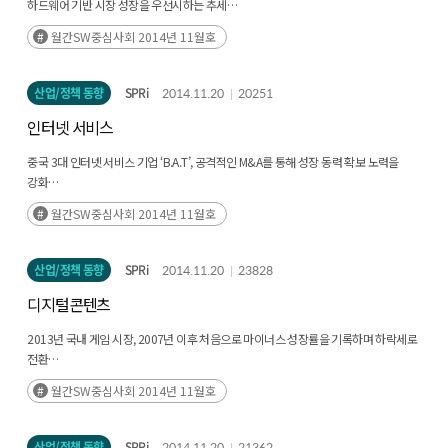
하드웨어 기반 시장 성장을 우선시하는 추세
글로벌 대형 기업보다는 스타트업을 중심으로 시장이 형성되어 있어 개방형 생태계
월간SW중심사회 2014년 11월호
구축이 용이한 상황
오픈소스 확산으로 특정 업체 종속성 견제, 지속가능성 유지, 빠른 기술 역량 성장 등이
가능할 전망
산업/정책 동향
SPRi
2014.11.20
20251
인터넷 서비스
중국 3대 인터넷 서비스 기업 ‘B.A.T’, 공격적인 M&A를 통해 성장 동력 확보 노력을
강화
세계 최대 소비 시장 중국을 배경으로 급격한 성장한 바이두, 알리바바, 텐센트 등 중국
월간SW중심사회 2014년 11월호
인터넷 서비스 기업의 M&A 공세가 강화
기존 온라인 광고 중심의 사업 구조에서 게임, 모바일 결제 등 신사업 진출을 통한
신성장 동력 확보가 주요 목표
산업/정책 동향
SPRi
2014.11.20
23828
디지털콘텐츠
2013년 국내 게임 시장, 2007년 이후 처음으로 마이너스 성장률을 기록하며 하락세로
전환
2013년 국내 게임 시장 규모, 2012년 9조 7,525억 원 대비 0.3% 감소한 9조 7,198억
월간SW중심사회 2014년 11월호
원으로 추산
게임 산업에 대한 지속적인 규제, 업체 간 경쟁 심화, 외산 게임의 점유율 확대 등으로
국내 게임 업계가 위축될 전망
산업/정책 동향
SPRi
2014.11.20
21362