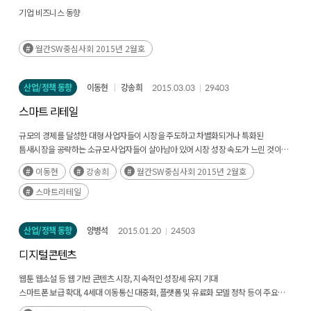
기업 비즈니스 동향
월간SW중심사회 2015년 2월호
산업/정책 동향
이동현
강송희
2015.03.03
29403
스마트 리테일
규모의 경제를 달성한 대형 사업자들이 시장을 주도하고 차별화되거나 특화된
틈새시장을 공략하는 소규모 사업자들이 살아남아 있어 시장 성장 속도가 느린 것이
특징
이동현
강송희
월간SW중심사회 2015년 2월호
스마트리테일
산업/정책 동향
양병석
2015.01.20
24503
디지털콘텐츠
웹툰 웹소설 등 웹 기반 콘텐츠 시장, 지속적인 성장세 유지 기대
스마트폰 보급 확대, 4세대 이동통신 대중화, 플랫폼 및 유료화 모델 정착 등이 주요
성장 요인