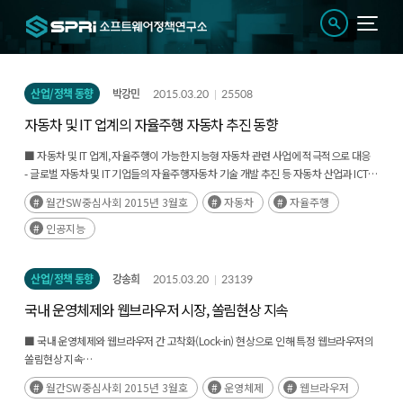
산업/정책 동향
박강민
2015.03.20
25508
자동차 및 IT 업계의 자율주행 자동차 추진 동향
■ 자동차 및 IT 업계, 자율주행이 가능한 지능형 자동차 관련 사업에 적극적으로 대응
- 글로벌 자동차 및 IT 기업들의 자율주행자동차 기술 개발 추진 등 자동차 산업과 ICT의
융합이가속화되는 추세
월간SW중심사회 2015년 3월호
자동차
자율주행
- 자동차 시스템의 지능화 수요가 늘어날 전망에 따라 자동차 산업 내의 소프트웨어의
중요성이높아질 것으로 기대
인공지능
산업/정책 동향
강송희
2015.03.20
23139
국내 운영체제와 웹브라우저 시장, 쏠림현상 지속
■ 국내 운영체제와 웹브라우저 간 고착화(Lock-in) 현상으로 인해 특정 웹브라우저의
쏠림현상 지속
- 국내 PC 환경에서는 윈도우 운영체제의 영향으로 전체 사용자들 중 87.50%가
월간SW중심사회 2015년 3월호
운영체제
웹브라우저
인터넷 익스플로러(IE)를 사용하고 있는 것으로 나타남