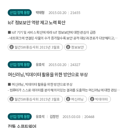
- 국내 모바일 환경에서는 안드로이드의 높은 점유율에 힘입어 안드로이드 브라우저가
전체의 73.61%를 차지
산업/정책 동향
박태형
2015.03.20
21655
IoT 정보보안 역량 제고 노력 확산
■ IoT 기기 및 서비스 확산에 따라 IoT 정보보안에 대한 관심이 급증
- 네트워크에 연결된 사물의 수가 증가할수록 보안 공격 대상과 경로가 다양해지고,
피해 규모가기존 보안사고보다 더욱 클 것으로 예상
월간SW중심사회 2015년 3월호
정보보안
- 반도체 제조업체, 통신서비스 사업자를 중심으로 IoT 정보보안 역량 강화 노력 확산
산업/정책 동향
유호석
2015.03.20
24327
머신러닝, 빅데이터 활용을 위한 방안으로 부상
■ 머신러닝, 빅데이터 활용을 위한 방안으로 부상
- 컴퓨터가 스스로 데이터를 분석해 의미있는 결과를 도출하는 머신러닝에 대한 관심이
증가
월간SW중심사회 2015년 3월호
머신러닝
빅데이터
- 글로벌 IT 기업들의 머신러닝 관련 사업 진출이 활발하며 국내기업들도 머신러닝을
활용하기
위한 노력을 강화
산업/정책 동향
유호석
김정민
2015.03.03
20468
전통 소프트웨어