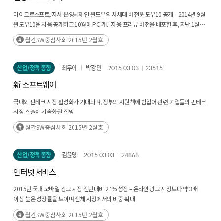
마이크로소프트, 자사 운영체제인 윈도우의 차세대 버전 윈도우10 공개 – 2014년 9월
윈도우10을 처음 공개하고 10월에 PC 개발자용 프리뷰 버전을 배포한 후, 지난 1월
21일 일반 사용자용 프리뷰 버전을 공개. 최종 정식 버전은 2015년 3분기에 출시할
월간SW중심사회 2015년 2월호
계획
산업/정책 동향
최무이
박강민
2015.03.03
23515
新 소프트웨어
국내외 핀테크 시장 활성화가 기대되며, 정부의 지원책에 힘입어 관련 기업들의 핀테크
시장 진출이 가속화될 전망
월간SW중심사회 2015년 2월호
산업/정책 동향
김윤명
2015.03.03
24868
인터넷 서비스
2015년 국내 모바일 광고 시장 전년대비 27% 성장 – 온라인 광고 시장보다 약 3배
이상 높은 성장률을 보이며 전체 시장에서의 비중 확대
월간SW중심사회 2015년 2월호