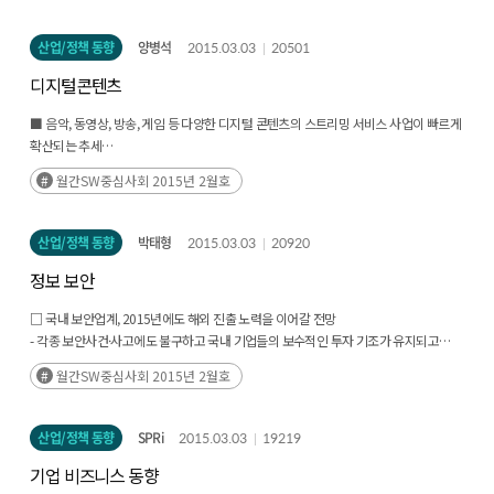
산업/정책 동향
양병석
2015.03.03
20501
디지털콘텐츠
■ 음악, 동영상, 방송, 게임 등 다양한 디지털 콘텐츠의 스트리밍 서비스 사업이 빠르게
확산되는 추세
- 유튜브, 네이버 TV캐스트, 다음TV팟 등 포털의 국내 스트리밍 방송 서비스 이용자
월간SW중심사회 2015년 2월호
증가
- 음악, 동영상 등 국내외 스트리밍 서비스 제공 사례는 꾸준히 늘고 있으며 최근 방송,
게임 등으로 서비스 영역이 확대
산업/정책 동향
박태형
2015.03.03
20920
정보 보안
□ 국내 보안업계, 2015년에도 해외 진출 노력을 이어갈 전망
- 각종 보안사건·사고에도 불구하고 국내 기업들의 보수적인 투자 기조가 유지되고
있어 해외 시장 진출을 통한 성장 노력이 강화될 전망
월간SW중심사회 2015년 2월호
- 글로벌 보안 수요가 지속적으로 늘고 있으며, 특히 신흥시장이 빠르게 성장할 것으로
기대되어 국내 보안업체들에게 기회가 될 전망
산업/정책 동향
SPRi
2015.03.03
19219
기업 비즈니스 동향