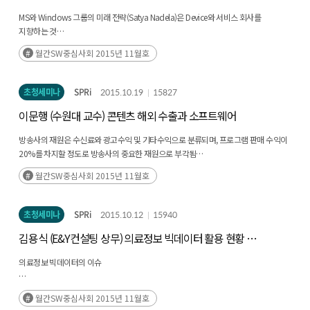
개발 이야기
MS와 Windows 그룹의 미래 전략(Satya Nadela)은 Device와 서비스 회사를
지향하는 것
Lesson Learned: 최적화된 시스템은 없고 항상 배우는 시스템이 있을 뿐이며 냉철한
월간SW중심사회 2015년 11월호
성과 분석과 대응이 중요하고, 소프트웨어 품질과 보안이 중요하며, 끊임없는 조직과
공정의 개선, 사용자·OEM 소통의 체질화가 중요
초청세미나
SPRi
2015.10.19
15827
이문행 (수원대 교수) 콘텐츠 해외 수출과 소프트웨어
방송사의 재원은 수신료와 광고수익 및 기타수익으로 분류되며, 프로그램 판매 수익이
20%를 차지할 정도로 방송사의 중요한 재원으로 부각됨
월간SW중심사회 2015년 11월호
반면 지상파의 광고수익은 빠르게 줄어들고 있으며, 이에 따라 콘텐츠 해외 수출에
동기가 되고 있음
초청세미나
SPRi
2015.10.12
15940
방송 콘텐츠 수출 현황은 2000년 이후 지속적으로 증가하였으며, 장르별로는 드라마가
김용식 (E&Y컨설팅 상무) 의료정보 빅데이터 활용 현황 및
가장 높은 비중 차지하고 있으며, 판권 유형으로 TV 방영권, 비디오, 인터넷 등으로
다양화 되고 있음
전망
의료정보 빅데이터의 이슈
더 많은 데이터를 얻기 위해 다양한 기업들 노력중
월간SW중심사회 2015년 11월호
한국은 목적 없이 플랫폼과 같은 웨어러블에만 집중한 사례 많음