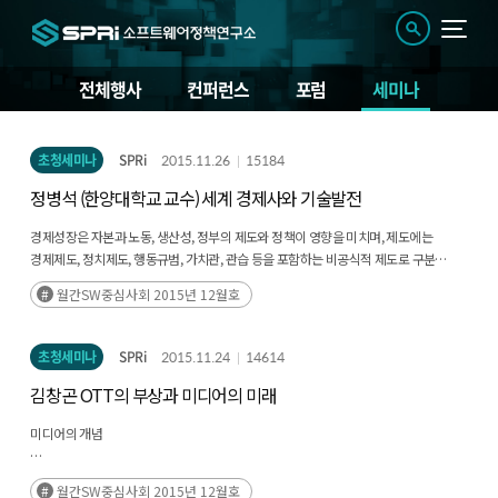
전체행사
컨퍼런스
포럼
세미나
세
초청세미나
SPRi
2015.11.26
15184
미
정병석 (한양대학교 교수) 세계 경제사와 기술발전
나
경제성장은 자본과 노동, 생산성, 정부의 제도와 정책이 영향을 미치며, 제도에는
경제제도, 정치제도, 행동규범, 가치관, 관습 등을 포함하는 비공식적 제도로 구분
가능함
월간SW중심사회 2015년 12월호
성장을 촉진하는 개방/포용적 제도가 있는 반면 폐쇄/착취적 제도가 있으며
역사에서도 제도의 차이에 따른 성장과 쇠퇴를 확인할 수 있음
초청세미나
SPRi
2015.11.24
14614
김창곤 OTT의 부상과 미디어의 미래
미디어의 개념
미디어는 메시지이며 인간의 확장된 의사소통의 도구
월간SW중심사회 2015년 12월호