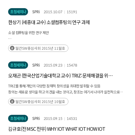
헬스케어에서는 빅데이터가 가장 많은 욕구가 있을것임
초청세미나
SPRi
2015.10.07
15191
한상기 (세종대 교수) 소셜컴퓨팅의 연구 과제
소셜 컴퓨팅을 위한 연구 제안
포털등의 유의미한 정보 확보 필요
월간SW중심사회 2015년 11월호
연구를 위한 익명 데이터의 표준화 필요
초청세미나
SPRi
2015.09.23
15478
오재곤 (한국산업기술대학교 교수) TRIZ: 문제해결을 위한
창조적 생각
TRIZ를 통해 개인의 다양한 잠재적 창의성을 최대한 발휘할 수 있음
창의는 새로운 생각을 하고 의견을 내는 것이고, 창조는 여기서 나아가 실천적으로
무언가를 만드는 것
월간SW중심사회 2015년 10월호
초청세미나
SPRi
2015.09.15
14531
김규호(전 MSC 전무) WHY IOT WHAT IOT HOW IOT