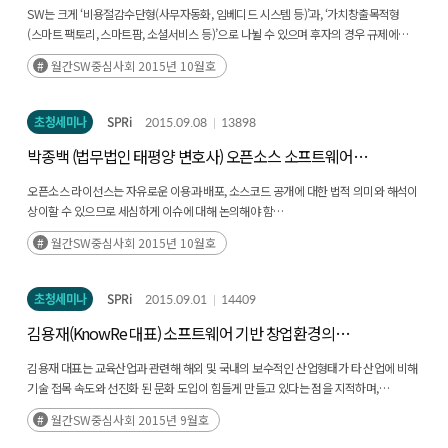
SW는 크게 ‘비용절감수단형(사무자동화, 임베디드 시스템 등)’과, ‘가치창출목적형
(스마트 팩토리, 스마트팜, 소셜서비스 등)’으로 나뉠 수 있으며 후자의 경우 규제에
묶여있어 발전이 어려움
월간SW중심사회 2015년 10월호
IoT 시대에는 값싼 부품과, 디지털(TTL, MOS) 사물의 출현으로 프로그래밍 몇 줄로
누구나 쉽게 제품을 만들 수 있음
특히 파이썬과 Node.js는 쉽게 조합해서 쓸 수 있는 특성과 인터넷 친화적 특성이 이를
초청세미나
SPRi
2015.09.08
13898
가속화함
박종백 (법무법인 태평양 변호사) 오픈소스 소프트웨어
라이선스 컴플라이언스
오픈소스 라이선스는 자유로운 이용과 배포, 소스코드 공개에 대한 법적 의미와 해석이
상이할 수 있으므로 세심하게 이슈에 대해 논의해야 함
선순환적인 피드백 구조의 SW Supply Chain & Compliance Cycle에 따라
월간SW중심사회 2015년 10월호
소스코드가 공개되어 라이선스가 발생함
초청세미나
SPRi
2015.09.01
14409
김용재(KnowRe 대표) 소프트웨어 기반 창업환경의
미국vs한국 비교
김용재 대표는 교육산업과 관련해 해외 및 국내의 보수적인 산업형태가 타 산업에 비해
기술 접목 속도와 선진화 된 문화 도입이 힘들게 만들고 있다는 점을 지적하며,
KnowRe는 이러한 시장의 기술 공백을 채우기 위하여 창업했다는 점을 강조함
월간SW중심사회 2015년 9월호