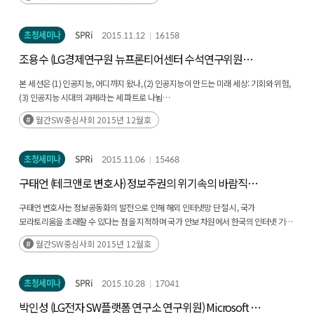
미디어는 출판미디어, 방송미디어, 인터넷 미디어로 구분됨
전통 4대 미디어는 책, 잡지, 신문, 방송
초청세미나
SPRi
2015.11.12
16158
조용수 (LG경제연구원 뉴프론티어센터 수석연구위원
센터장) 인공지능이 여는 미래 세상. 기회와 위험, 그리고
본 세션은 (1) 인공지능, 어디까지 왔나, (2) 인공지능이 만드는 미래 세상: 기회와 위험,
우리의 과제
(3) 인공지능 시대의 과제라는 세 파트로 나뉨
월간SW중심사회 2015년 12월호
인공지능은 제 2의 산업혁명의 동력으로서 전 세계적으로 각광받고 있으며, 반복적인
정신노동을 대체할 수단으로 많은 기대와 우려의 중심이 되고 있음
초청세미나
SPRi
2015.11.06
15468
구태언 (테크앤로 변호사) 정보주권의 위기속의 바람직한
규제정책의 방향
구태언 변호사는 정보공동화의 발전으로 인해 해외 인터넷망 단절 시, 국가
모라토리움을 초래할 수 있다는 점을 지적하며 국가 안보 차원에서 한국의 인터넷 기업
생태계 양성이 시급하다 발언함
월간SW중심사회 2015년 12월호
이어서 O2O의 급진적인 산업적용으로 인해 금융, 운수, 의료산업 등 인허가 사업의
전통산업과의 가시적 충돌현상이 발생하고 있는 상황이며, 이 가운데 전통산업을
규제하는 정부부처와 IT정책 부서간의 규제 중첩현상 또한 이슈가 되고 있다 소개함
초청세미나
SPRi
2015.10.28
17041
박인성 (LG전자 SW플랫폼 연구소 연구위원) Microsoft OS