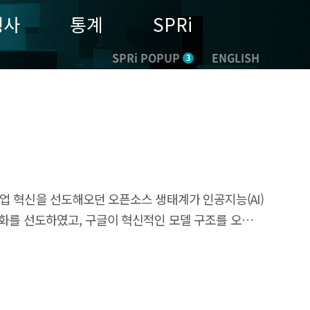
행사
통계
SPRi
SPRi POPUP
ENGLISH
3
술·산업 혁신을 선도해오던 오픈소스 생태계가 인공지능(AI)
대형화를 선도하였고, 구글이 혁신적인 모델 구조를 오픈소
하며, 빠르게 성능을 향상시며 생태계 영향력을 확대하였고
·산업 혁신을 촉발하고 기술 주도권 경쟁 및 산업 영향력
 우리의 나아갈 방향을 효과적으로 설정 할 필요가 있다.
다. 3. 연구의 구성 본 연구는 아래와 같이 총 5장으로