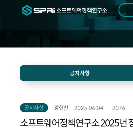
검색범위
기간
전
알
공지사항
림
공지사항
강현찬
2025.06.04
2076
소프트웨어정책연구소 2025년 