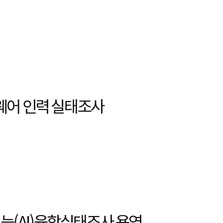
웨어 인력 실태조사
지능(AI)융합실태조사 용역