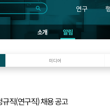
연구
전체
제목
내용
태그
첨부파일
체
1일
1주
1개월
3개월
1년
소개
알림
~
시
마
작
지
일
막
조회
일
미디어
정규직(연구직) 채용 공고