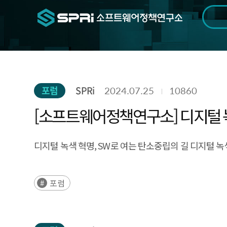
검색범위
기간
전
포럼
SPRi
2024.07.25
10860
[소프트웨어정책연구소] 디지털 녹
디지털 녹색 혁명, SW로 여는 탄소중립의 길 디지털 녹색 혁명,
포럼