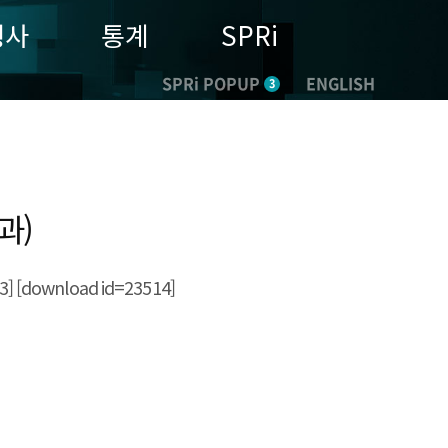
행사
통계
SPRi
SPRi POPUP
ENGLISH
3
과)
ownload id=23514]