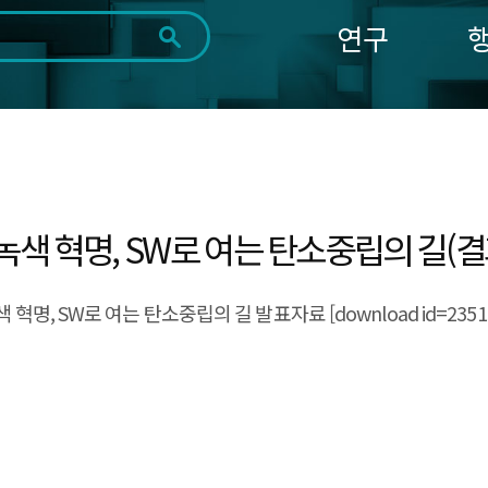
연구
전체
제목
내용
태그
첨부파일
체
1일
1주
1개월
3개월
1년
~
시
마
작
지
일
막
조회
색 혁명, SW로 여는 탄소중립의 길(결
일
 SW로 여는 탄소중립의 길 발표자료 [download id=23513] [d