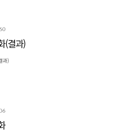
60
화(결과)
결과)
06
화