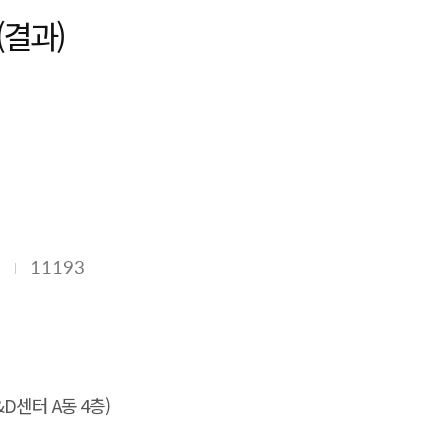
(결과)
8
11193
센터 A동 4층)