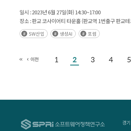
일시 :
2023년 6월 27일(화) 14:30~17:00
장소 :
판교 코사이어티 타운홀 (판교역 1번출구 판교테
SW산업
생성AI
포럼
1
2
3
4
5
이전
경기