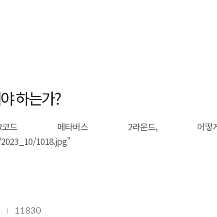
야 하는가?
vent/286555_바로가기_QR코드 메타버
/2023_10/1018.jpg"
1
11830