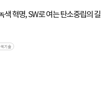
색 혁명, SW로 여는 탄소중립의 길
녹색기술