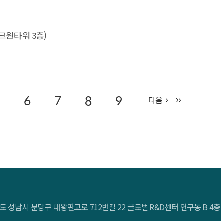
크원타워 3층)
6
7
8
9
다음
도 성남시 분당구 대왕판교로 712번길 22 글로벌 R&D센터 연구동 B 