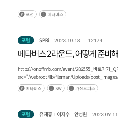
포럼
메타버스
포럼
SPRi
2023.10.18
12174
메타버스 2라운드, 어떻게 준비해
https://onoffmix.com/e
src="/webroot/lib/fileman/Uploads/post_images
메타버스
SW
가상오피스
포럼
유재흥
이지수
안성원
2023.09.1