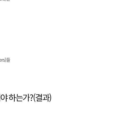
rs)들
야 하는가?(결과)