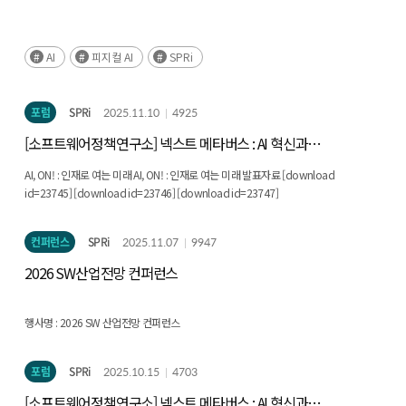
어떻게 준비할 것인가?
AI
피지컬 AI
SPRi
포럼
SPRi
2025.11.10
4925
[소프트웨어정책연구소] 넥스트 메타버스 : AI 혁신과
새로운 기회(결과)
AI, ON! : 인재로 여는 미래 AI, ON! : 인재로 여는 미래 발표자료 [download
id=23745] [download id=23746] [download id=23747]
컨퍼런스
SPRi
2025.11.07
9947
2026 SW산업전망 컨퍼런스
행사명 :
2026 SW 산업전망 컨퍼런스
주제 :
인공지능, 소프트웨어 그리고 대전환!
포럼
SPRi
2025.10.15
4703
일시 :
2025.12. 2.(화) / 12:00 ~ 17:30
[소프트웨어정책연구소] 넥스트 메타버스 : AI 혁신과