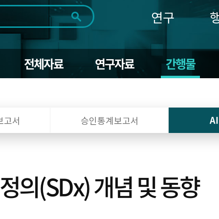
연구
전체
제목
내용
태그
첨부파일
체
1일
1주
1개월
3개월
1년
전체자료
연구자료
간행물
~
시
마
작
지
일
막
조회
일
A
보고서
승인통계보고서
의(SDx) 개념 및 동향