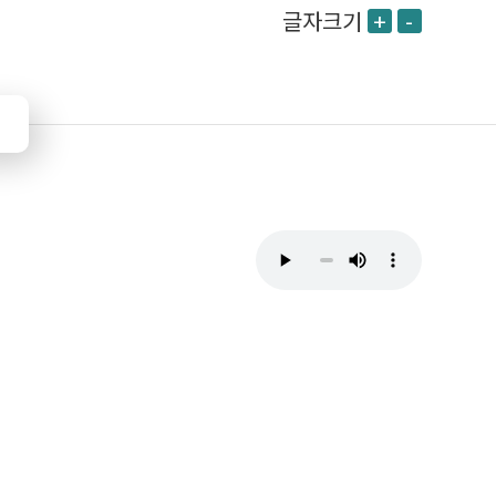
글자크기
+
-