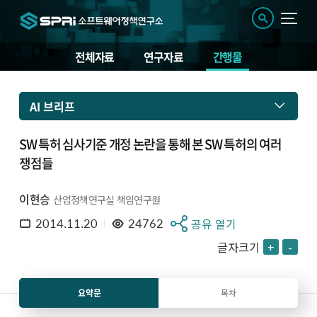
전체자료
연구자료
간행물
AI 브리프
SW 특허 심사기준 개정 논란을 통해 본 SW 특허의 여러
쟁점들
이현승
산업정책연구실 책임연구원
2014.11.20
24762
공유 열기
글자크기
+
-
요약문
목차