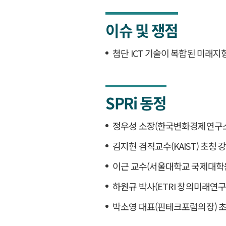
이슈 및 쟁점
첨단 ICT 기술이 복합된 미래지
SPRi 동정
정우성 소장(한국변화경제연구소
김지현 겸직교수(KAIST) 초청 
이근 교수(서울대학교 국제대학원
하원규 박사(ETRI 창의미래연구
박소영 대표(핀테크포럼의장) 초