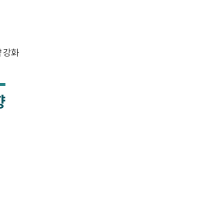
략 강화
향