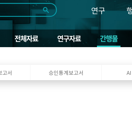
연구
전체
제목
내용
태그
첨부파일
체
1일
1주
1개월
3개월
1년
전체자료
연구자료
간행물
~
시
마
작
지
일
막
조회
일
보고서
승인통계보고서
A