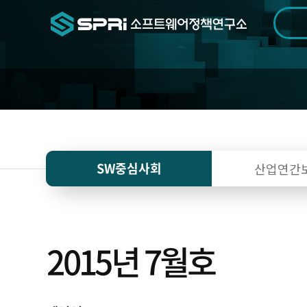
검색범위
기간
전
SW중심사회
산업연간
2015년 7월호