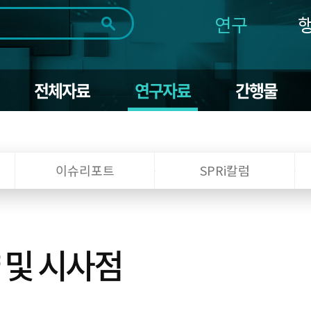
연구
전체
제목
내용
태그
첨부파일
체
1일
1주
1개월
3개월
1년
전체자료
연구자료
간행물
~
시
마
작
지
일
막
조회
일
이슈리포트
SPRi칼럼
 및 시사점