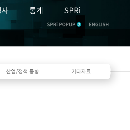
행사
통계
SPRi
SPRi POPUP
ENGLISH
3
산업/정책
동향
기타자료