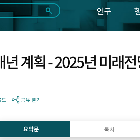
연구
전체
제목
내용
태그
첨부파일
체
1일
1주
1개월
3개월
1년
~
시
마
개년 계획 - 2025년 미
작
지
일
막
조회
일
로드
공유 열기
요약문
목차