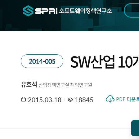
검색범위
기간
전
SW산업 10
2014-005
유호석
산업정책연구실 책임연구원
2015.03.18
18845
PDF 다운