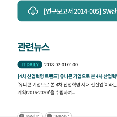
[연구보고서 2014-005] SW
관련뉴스
신문사
발행일
IT DAILY
2018-02-01 01:00
[4차
산업
혁명 트렌드] 유니콘 기업으로 본 4차
산업
혁
'유니콘 기업으로 본 4차
산업
혁명 시대 신
산업
'이라
계획
(2016-2020)'을 수립하여...
SW산업
미래전망