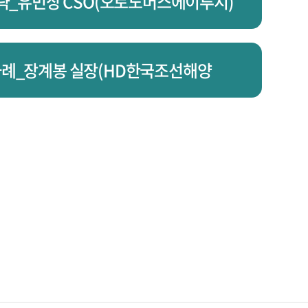
 전략_유민상 CSO(오토노머스에이투지)
전사례_장계봉 실장(HD한국조선해양