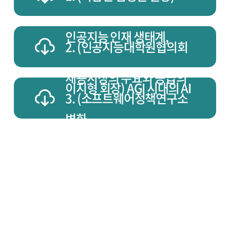
어
정
책
인공지능 인재 생태계,
연
2. (인공지능대학원협의회
구
소
포
채용시장의 수요와 공급의
럼
이지형 회장) AGI 시대의 AI
일
3. (소프트웨어정책연구소
시:
2025
변화
인재 양성
년
윤보성 선임연구원) 해외
9
월
22
거주 디지털 인재의 활용
일
월
요
일
확장
14:00~16:00