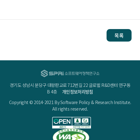
장
소:
코
목록
사
이
어
티
타
운
홀
경기도 성남시 분당구 대왕판교로 712번길 22 글로벌 R&D센터 연구동
A(판
B 4층
개인정보처리방침
교
Copyright © 2014-2021 By Software Policy & Research Institute.
역
All rights reserved.
1
번
출
구)