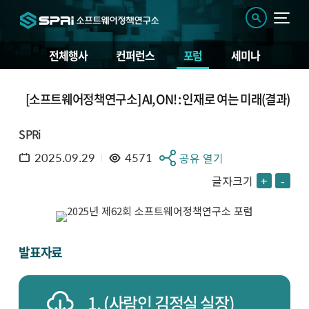
전체행사
컨퍼런스
포럼
세미나
[소프트웨어정책연구소] AI, ON! : 인재로 여는 미래(결과)
SPRi
2025.09.29
4571
공유 열기
글자크기
+
-
제
62
발표자료
회
소
프
트
1. (사람인 김정실 실장)
웨