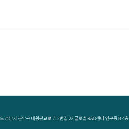
도 성남시 분당구 대왕판교로 712번길 22 글로벌 R&D센터 연구동 B 