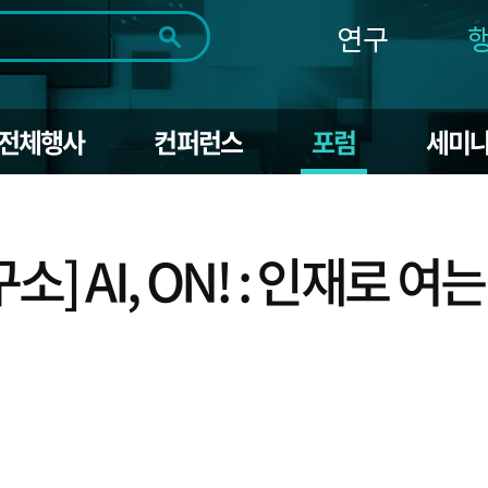
연구
전체
제목
내용
태그
첨부파일
체
1일
1주
1개월
3개월
1년
전체행사
컨퍼런스
포럼
세미
~
시
마
작
지
일
막
조회
일
 AI, ON! : 인재로 여