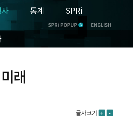
행사
통계
SPRi
SPRi POPUP
ENGLISH
3
나
는 미래
글자크기
+
-