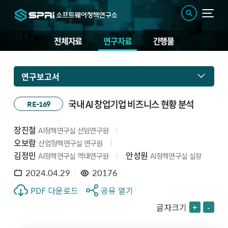
전체자료
연구자료
간행물
연구보고서
국내 AI 창업기업 비즈니스 현황 분석
RE-169
장진철
AI정책연구실 선임연구원
오보람
산업정책연구실 연구원
김정민
안성원
AI정책연구실 역대연구원
AI정책연구실 실장
2024.04.29
20176
PDF 다운로드
공유 열기
글자크기
+
-