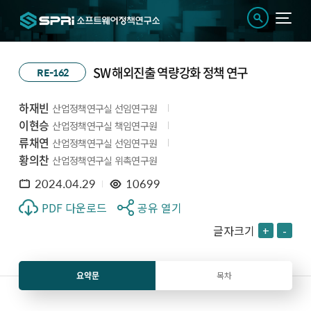
SW 해외진출 역량강화 정책 연구
RE-162
하재빈
산업정책연구실 선임연구원
이현승
산업정책연구실 책임연구원
류채연
산업정책연구실 선임연구원
황의찬
산업정책연구실 위촉연구원
2024.04.29
10699
PDF 다운로드
공유 열기
글자크기
+
-
요약문
목차