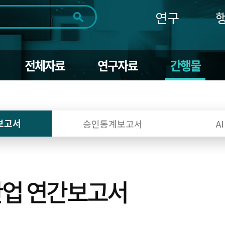
연구
전체
제목
내용
태그
첨부파일
체
1일
1주
1개월
3개월
1년
전체자료
연구자료
간행물
~
시
마
작
지
일
막
조회
일
보고서
승인통계보고서
A
산업 연간보고서