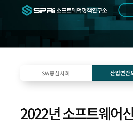
검색범위
기간
전
산업연간
SW중심사회
2022년 소프트웨어