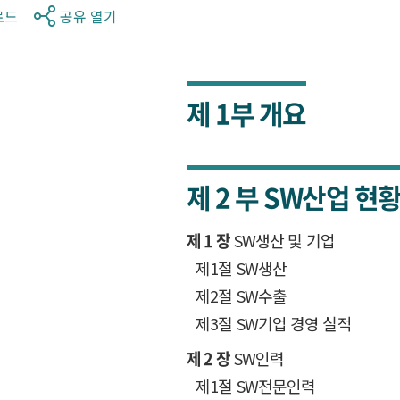
로드
공유 열기
제 1부
개요
제 2 부
SW산업 현
제 1 장
SW생산 및 기업
제1절 SW생산
제2절 SW수출
제3절 SW기업 경영 실적
제 2 장
SW인력
제1절 SW전문인력