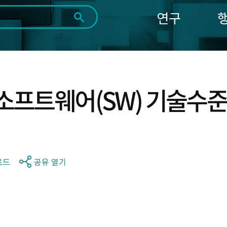
연구
전체
제목
내용
태그
첨부파일
체
1일
1주
1개월
3개월
1년
~
시
마
소프트웨어(SW) 기술수준
작
지
일
막
조회
일
로드
공유 열기