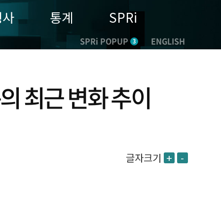
행사
통계
SPRi
SPRi POPUP
ENGLISH
3
의 최근 변화 추이
글자크기
+
-