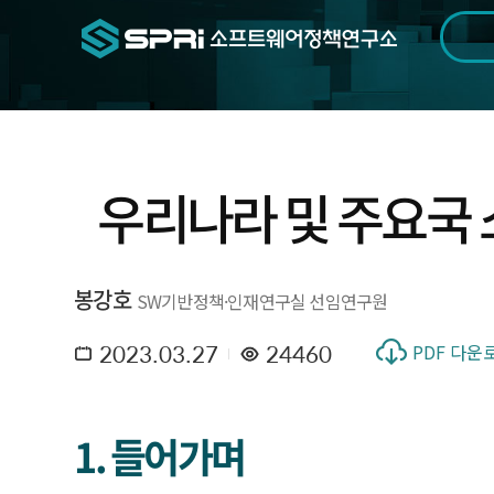
검색범위
기간
전
우리나라 및 주요국 
봉강호
SW기반정책·인재연구실 선임연구원
2023.03.27
24460
PDF 다운
1. 들어가며