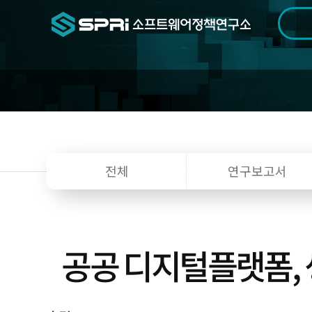
검색범위
기간
전
전체
연구보고서
공공 디지털플랫폼,