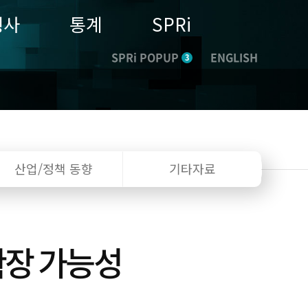
행사
통계
SPRi
SPRi POPUP
ENGLISH
3
산업/정책
동향
기타자료
확장 가능성