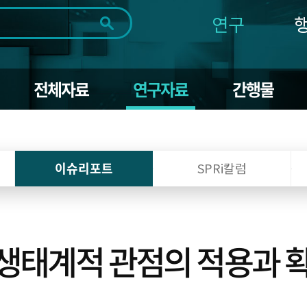
연구
전체
제목
내용
태그
첨부파일
체
1일
1주
1개월
3개월
1년
전체자료
연구자료
간행물
~
시
마
작
지
일
막
조회
일
이슈리포트
SPRi칼럼
 생태계적 관점의 적용과 