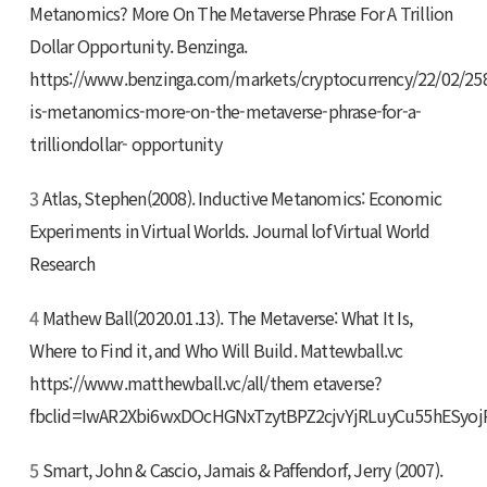
Metanomics? More On The Metaverse Phrase For A Trillion
Dollar Opportunity. Benzinga.
https://www.benzinga.com/markets/cryptocurrency/22/02/25
is-metanomics-more-on-the-metaverse-phrase-for-a-
trilliondollar- opportunity
3
Atlas, Stephen(2008). Inductive Metanomics: Economic
Experiments in Virtual Worlds. Journal lof Virtual World
Research
4
Mathew Ball(2020.01.13). The Metaverse: What It Is,
Where to Find it, and Who Will Build. Mattewball.vc
https://www.matthewball.vc/all/them etaverse?
fbclid=IwAR2Xbi6wxDOcHGNxTzytBPZ2cjvYjRLuyCu55hESyo
5
Smart, John & Cascio, Jamais & Paffendorf, Jerry (2007).