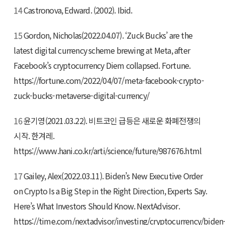
14
Castronova, Edward. (2002). Ibid.
15
Gordon, Nicholas(2022.04.07). ‘Zuck Bucks’ are the
latest digital currency scheme brewing at Meta, after
Facebook’s cryptocurrency Diem collapsed. Fortune.
https://fortune.com/2022/04/07/meta-facebook-crypto-
zuck-bucks-metaverse-digital-currency/
16
윤기영(2021.03.22). 비트코인 급등은 새로운 화폐전쟁의
시작. 한겨레.
https://www.hani.co.kr/arti/science/future/987676.html
17
Gailey, Alex(2022.03.11). Biden’s New Executive Order
on Crypto Is a Big Step in the Right Direction, Experts Say.
Here’s What Investors Should Know. NextAdvisor.
https://time.com/nextadvisor/investing/cryptocurrency/biden