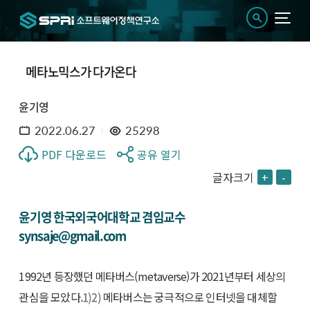
메타노믹스가 다가온다
윤기영
2022.06.27
25298
PDF 다운로드
공유 열기
글자크기
+
-
윤기영 한국외국어대학교 겸임교수
synsaje@gmail.com
1992년 등장했던 메타버스(metaverse)가 2021년부터 세상의
관심을 모았다.
1)
2)
메타버스는 궁극적으로 인터넷을 대체할