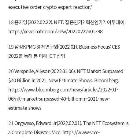
executive-order-crypto-expert-reaction/
18
윤기영(2022.02.22). NFT: 잡음인가? 혁신인가?. 이투데이.
https://news.nate.com/view/20220222n01398
19
삼정KPMG 경제연구원(2022.01). Business Focus: CES
2022를 통해 본 미래 ICT 산업
20
Versprille, Allyson(2022.01.06). NFT Market Surpassed
$40 Billion in 2021, New Estimate Shows. Bloomberg.
https://www.bloomberg.com/news/articles/2022-01-
06/nft-market-surpassed-40-billion-in-2021-new-
estimate-shows
21
Ongweso, Edward Jr(2022.02.01). The NFT Ecosystem Is
a Complete Disaster. Vice. https://www-vice-