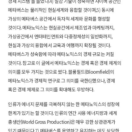
경제 시스템’을 들었다.
4)
실감 기술이 성숙하면 사이버 공간인
메타버스는 물리적인 현실세계와 융합할 것이며,
5)
동시에
가상의 메타버스 공간에서 독자적 세계와 문화를 형성할
것이다. 메타노믹스는 현실공간에서 제조업과 마케팅까지,
가상공간에서 엔터테인먼트와 다중정체성의 일반화까지,
현실과 가상의 융합에서 교육과 여행까지 확장될 것이다.
메타버스가 성숙함에 따라 메타노믹스의 경제 규모는 커질
것이다. 참고로 이 글에서 메타노믹스는 경제 혹은 경제 체계의
의미를 모두 가지는 것으로 썼다. 블룸필드(Bloomfield)의
메타노믹스가 경제적 연구로 그 의미를 국한
6)
했으나, 경제
혹은 경제 체제로 그 의미를 확대해도 무방하다.
인류가 에너지 문제를 극복하지 않는 한 메타노믹스의 성장에
한계가 있기는 할 것이다. 인류의 연간 사용 에너지량과 세계
총생산(World Gross Production)은 매우 강한 상관관계가
있기 때문이다.
7)
메타버스를 운영하고 유지하는 데도 상당한