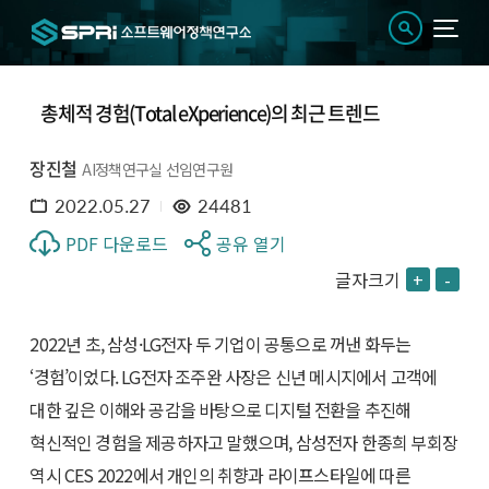
총체적 경험(Total eXperience)의 최근 트렌드
장진철
AI정책연구실 선임연구원
2022.05.27
24481
PDF 다운로드
공유 열기
글자크기
+
-
2022년 초, 삼성·LG전자 두 기업이 공통으로 꺼낸 화두는
‘경험’이었다. LG전자 조주완 사장은 신년 메시지에서 고객에
대한 깊은 이해와 공감을 바탕으로 디지털 전환을 추진해
혁신적인 경험을 제공하자고 말했으며, 삼성전자 한종희 부회장
역시 CES 2022에서 개인의 취향과 라이프스타일에 따른