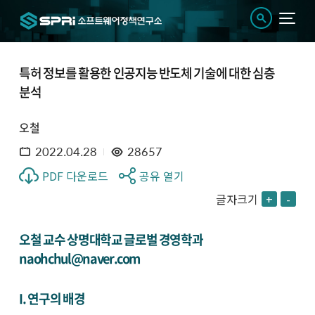
특허 정보를 활용한 인공지능 반도체 기술에 대한 심층
분석
오철
2022.04.28
28657
PDF 다운로드
공유 열기
글자크기
+
-
오철 교수 상명대학교 글로벌 경영학과
naohchul@naver.com
I. 연구의 배경