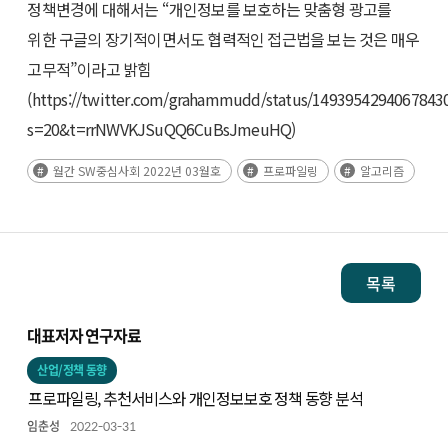
정책변경에 대해서는 “개인정보를 보호하는 맞춤형 광고를
위한 구글의 장기적이면서도 협력적인 접근법을 보는 것은 매우
고무적”이라고 밝힘
(https://twitter.com/grahammudd/status/1493954294067843
s=20&t=rrNWVKJSuQQ6CuBsJmeuHQ)
월간 SW중심사회 2022년 03월호
프로파일링
알고리즘
목록
대표저자 연구자료
산업/정책 동향
프로파일링, 추천서비스와 개인정보보호 정책 동향 분석
임춘성
2022-03-31