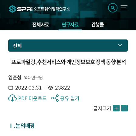
전체자료
연구자료
간행물
전체
프로파일링, 추천서비스와 개인정보보호 정책 동향 분석
임춘성
역대연구원
2022.03.31
23822
PDF 다운로드
공유 열기
글자크기
+
-
Ⅰ. 논의배경