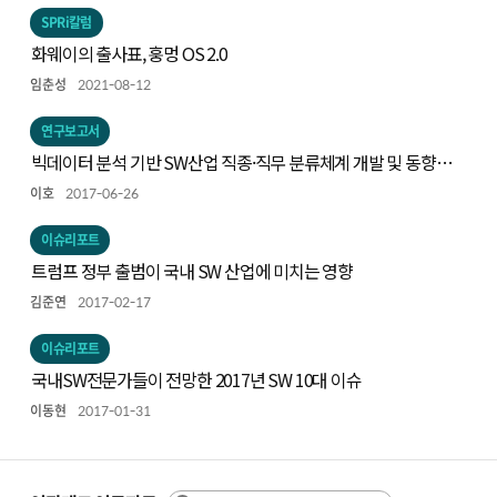
SPRi칼럼
화웨이의 출사표, 훙멍 OS 2.0
임춘성
2021-08-12
연구보고서
빅데이터 분석 기반 SW산업 직종·직무 분류체계 개발 및 동향
연구
이호
2017-06-26
이슈리포트
트럼프 정부 출범이 국내 SW 산업에 미치는 영향
김준연
2017-02-17
이슈리포트
국내SW전문가들이 전망한 2017년 SW 10대 이슈
이동현
2017-01-31