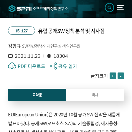
유럽 공개SW 정책 분석 및 시사점
IS-127
김항규
SW기반정책·인재연구실 책임연구원
2021.11.23
18304
PDF 다운로드
공유 열기
글자크기
+
-
요약문
목차
EU(European Union)은 2020년 10월 공개SW 전략을 새롭게
발표하였다. 공개SW(오프소스 SW)의 기술중립성, 재사용성·