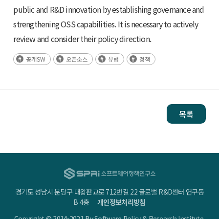
public and R&D innovation by establishing governance and
strengthening OSS capabilities. It is necessary to actively
review and consider their policy direction.
공개SW
오픈소스
유럽
정책
목록
경기도 성남시 분당구 대왕판교로 712번길 22 글로벌 R&D센터 연구동
B 4층
개인정보처리방침
Copyright © 2014-2021 By Software Policy & Research Institute.