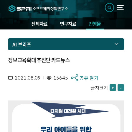
전체자료
연구자료
간행물
AI 브리프
정보교육확대 추진단 카드뉴스
2021.08.09
15645
공유 열기
글자크기
+
-